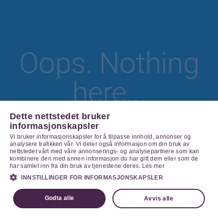
Oops. Nothing
here...
Dette nettstedet bruker
informasjonskapsler
Vi bruker informasjonskapsler for å tilpasse innhold, annonser og
Go Home
analysere trafikken vår. Vi deler også informasjon om din bruk av
nettstedet vårt med våre annonserings- og analysepartnere som kan
kombinere den med annen informasjon du har gitt dem eller som de
har samlet inn fra din bruk av tjenestene deres.
Les mer
INNSTILLINGER FOR INFORMASJONSKAPSLER
Godta alle
Avvis alle