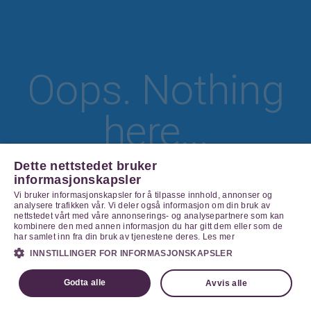
Oops. Nothing
here...
Dette nettstedet bruker
informasjonskapsler
Vi bruker informasjonskapsler for å tilpasse innhold, annonser og
Go Home
analysere trafikken vår. Vi deler også informasjon om din bruk av
nettstedet vårt med våre annonserings- og analysepartnere som kan
kombinere den med annen informasjon du har gitt dem eller som de
har samlet inn fra din bruk av tjenestene deres.
Les mer
INNSTILLINGER FOR INFORMASJONSKAPSLER
Godta alle
Avvis alle